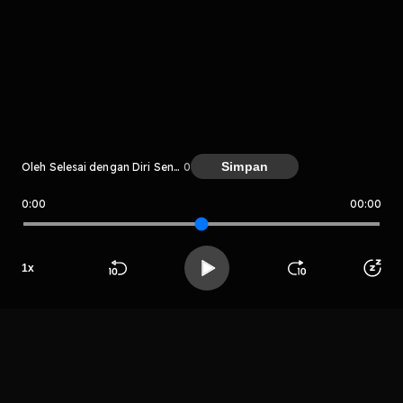
komentar belum bisa dimuat. Coba refresh halaman
atau periksa koneksi internet kamu.
Simpan
Oleh Selesai dengan Diri Sendiri
0
0:00
00:00
Selesai dengan Diri Sendiri
LIHAT CHAPTER LAIN
1
x
Beranda
Cari
Buka App
Koleksimu
Profil