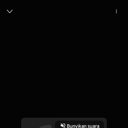
Masuk
#10 Pesan dari Noicebook ini:
1 Menit
Play
Bunyikan suara