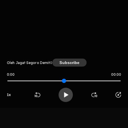
Komentar
komentar belum bisa dimuat. Coba refresh halaman
atau periksa koneksi internet kamu.
Subscribe
Oleh Jagat Segoro Demit
0
0:00
00:00
Jagat Segoro Demit
1
x
LIHAT EPISODE LAIN
Beranda
Cari
Buka App
Koleksimu
Profil