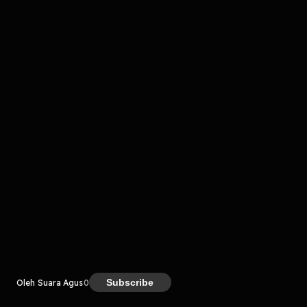
komentar belum bisa dimuat. Coba refresh halaman
atau periksa koneksi internet kamu.
Kreator
Subscribe
Oleh Suara Agus
0