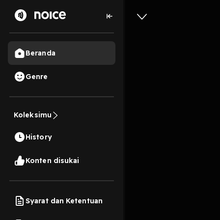
Beranda
Genre
Eps 1 “S
Koleksimu
Kerja Ta
History
9 Menit
Play
Konten disukai
Syarat dan Ketentuan