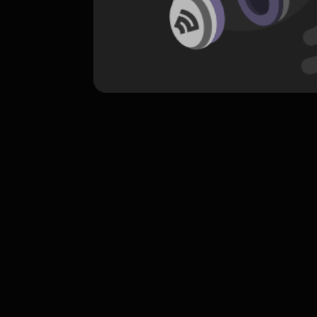
komentar belum bisa dimuat. Coba refr
atau periksa koneksi internet k