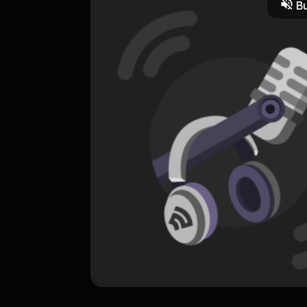
Bu
ORIGINAL
KFC Adu Bintang
0 Subscribers