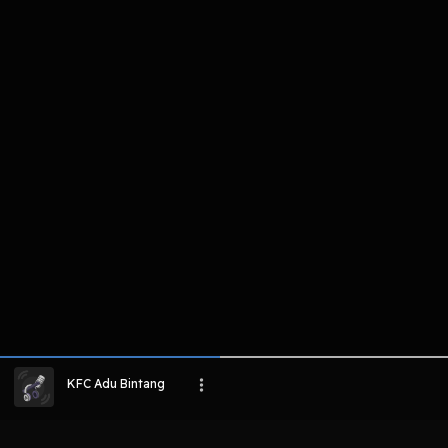
komentar belum bisa dimuat. Coba refr
atau periksa koneksi internet k
LIHAT EPISODE LAIN
KFC Adu Bintang