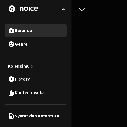
Beranda
Genre
2
6 tahun lalu
4 Men
Koleksimu
Rasa Ter
History
Play
Konten disukai
Syarat dan Ketentuan