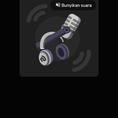
2 Menit
Bunyikan suara
Play
14 September 2022
Read More
ORIGINAL
Simpan
First as Tragedy, Then as
Farce