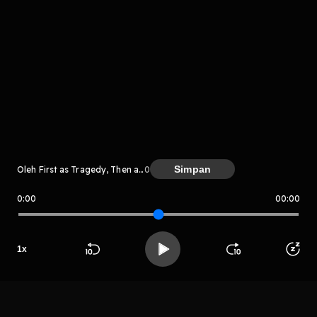
Komentar
komentar belum bisa dimuat. Coba refresh halaman
atau periksa koneksi internet kamu.
Simpan
Oleh First as Tragedy, Then as Farce
0
0:00
00:00
First as Tragedy, Then as Farce
1
x
LIHAT CHAPTER LAIN
Beranda
Cari
Buka App
Koleksimu
Profil