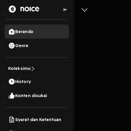
Beranda
Genre
Ep12. Ba
Koleksimu
Mukhtar
History
27 Menit
Play
Konten disukai
Syarat dan Ketentuan