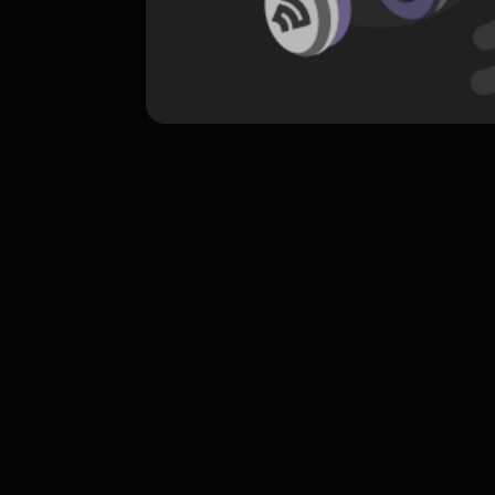
komentar belum bisa dimuat. Coba refr
atau periksa koneksi internet k