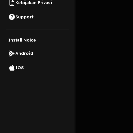
Kebijakan Privasi
5 Maret 2022
Support
Halo sahabat Baper L
tentang konsep novel
Install Noice
Read More
Android
Buku
Seni
IOS