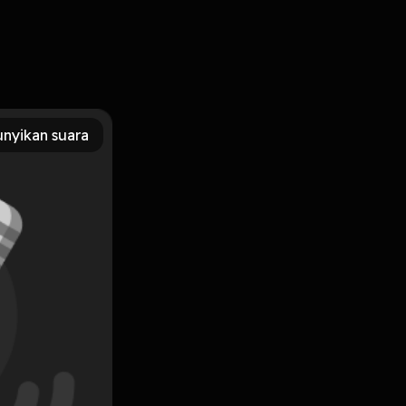
 ini kita langsung ngobrol-ngobrol sama penulisnya
 Dengerin sampai selesai ya😎
nyikan suara
Subscribe