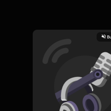
overs. Nah, kalo diepisode sebelumnya menceritakan novelnya, kalo
 Problematika karya Kak Ardyan Mukhtaram. Mau tau keseruannya?
Bu
CREATOR-RSS
Sukar Baper
0 Subscribers