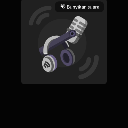
Play
Bunyikan suara
1 Juli 2022
Read More
Sejarah
ORIGINAL
Simpan
Collapse