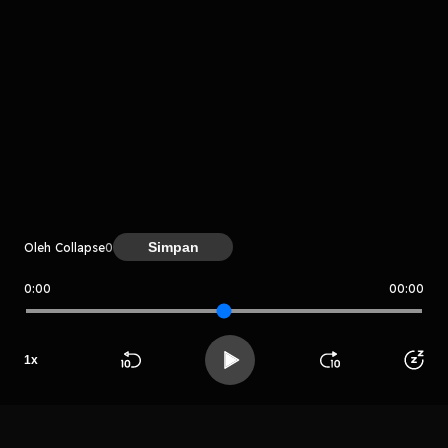
Komentar
komentar belum bisa dimuat. Coba refresh halaman
Simpan
Oleh Collapse
0
atau periksa koneksi internet kamu.
0:00
00:00
Collapse
1
x
LIHAT CHAPTER LAIN
Beranda
Cari
Buka App
Koleksimu
Profil