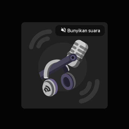
Pesan Ayah tentang Pancasila
Read More
Bunyikan suara
Jurnal Pribadi
HOSTING
Pesan Ayah
Subscribe
0 Subscribers
Komentar