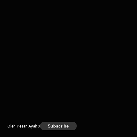
komentar belum bisa dimuat. Coba refresh halaman
atau periksa koneksi internet kamu.
Kreator
Subscribe
Oleh Pesan Ayah
0