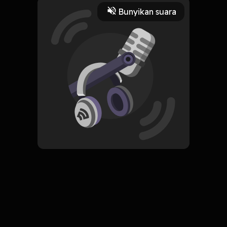
Play
Bunyikan suara
18 Mei 2022
Read More
Sejarah
Teknologi
ORIGINAL
Simpan
This is How They Tell Me the
World Ends