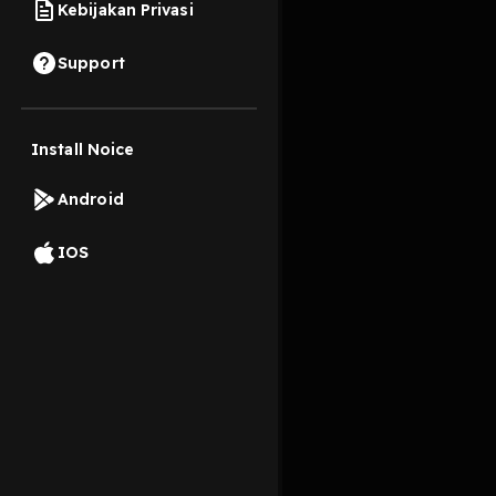
Kebijakan Privasi
28 November 2024
Support
menjelaskan sejarah 
Install Noice
Read More
Android
Sejarah
IOS