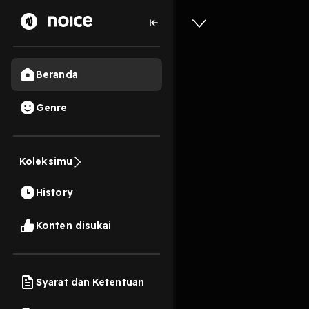
Beranda
Genre
3
1 tahun lalu
3 Men
Koleksimu
Demokras
History
Play
Konten disukai
Syarat dan Ketentuan