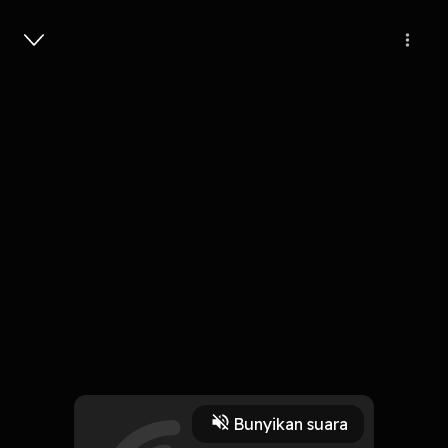
Masuk
15
6 tahun lalu
4 Menit
Jalan Terus
Play
Bunyikan suara
15 Oktober 2019