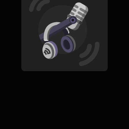
Read More
Pop
ORIGINAL
Sides (Live Session)
Subscribe
0 Subscribers
Komentar