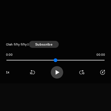
komentar belum bisa dimuat. Coba refresh halaman
atau periksa koneksi internet kamu.
Subscribe
Oleh fifty fifty
0
0:00
00:00
fifty fifty
LIHAT EPISODE LAIN
1
x
Beranda
Cari
Buka App
Koleksimu
Profil