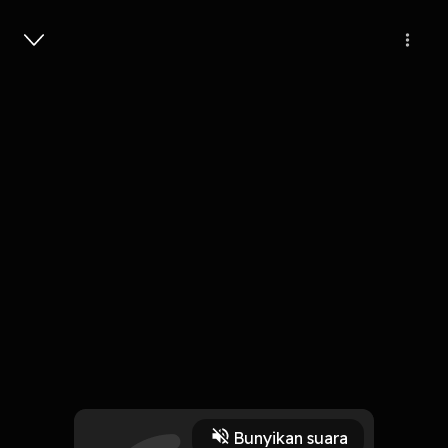
Masuk
4
6 tahun lalu
4 Menit
Apakah Aku Benar - Benar Memiliki
Kamu
Play
Bunyikan suara