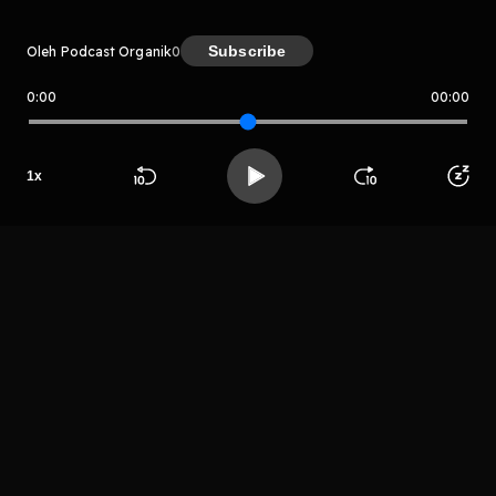
Subscribe
Oleh Podcast Organik
0
0:00
00:00
Podcast Organik
Host
1
x
Podcast
Beranda
Cari
Buka App
Koleksimu
Profil
Organik
LIHAT EPISODE LAIN