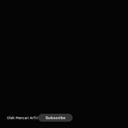
komentar belum bisa dimuat. Coba refresh halaman
atau periksa koneksi internet kamu.
Kreator
Subscribe
Oleh Mencari Arfi
0