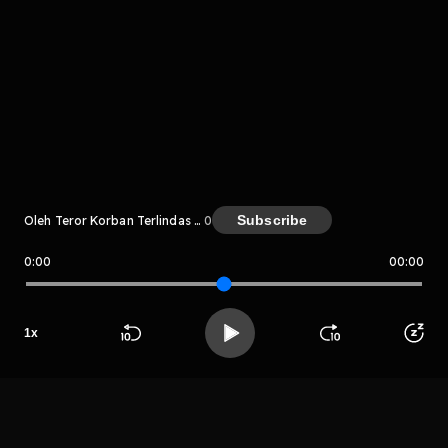
Komentar
komentar belum bisa dimuat. Coba refresh halaman
atau periksa koneksi internet kamu.
Subscribe
Oleh Teror Korban Terlindas Kereta
0
0:00
00:00
Teror Korban Terlindas Kereta
1
x
LIHAT EPISODE LAIN
Beranda
Cari
Buka App
Koleksimu
Profil