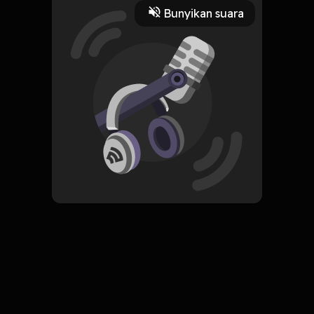
dasar Neurocycle.
Bunyikan suara
Play
8 Desember 2022
Read More
ORIGINAL
Simpan
Cleaning Up Your Mental
Mess