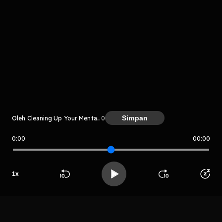
Komentar
komentar belum bisa dimuat. Coba refresh halaman
atau periksa koneksi internet kamu.
Simpan
Oleh Cleaning Up Your Mental Mess
0
0:00
00:00
Cleaning Up Your Mental Mess
1
x
LIHAT CHAPTER LAIN
Beranda
Cari
Buka App
Koleksimu
Profil