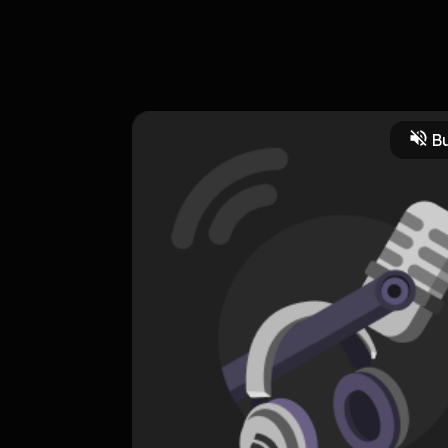
nuju dewasa itu hal yang wajar dan pasti dialami oleh setiap orang 
Bu
Edukasi
CREATOR-RSS
teman nyantai
0 Subscribers