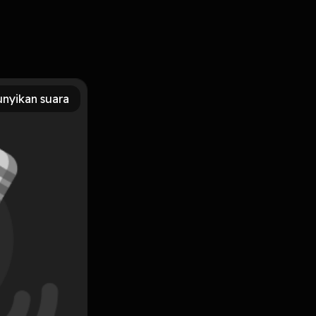
loh.
nyikan suara
Subscribe