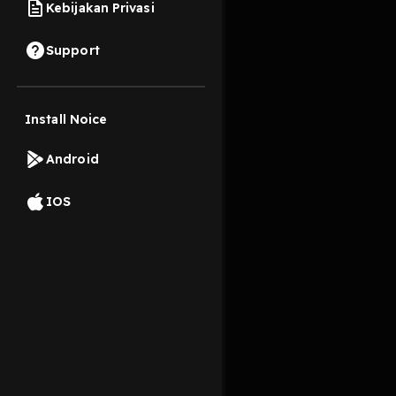
Kebijakan Privasi
25 Februari 2023
Support
ternyata ketakutan me
Install Noice
Read More
Android
Pengembangan Diri
IOS