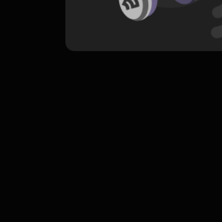
komentar belum bisa dimuat. Coba refr
atau periksa koneksi internet k