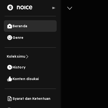
Beranda
Genre
ketakuta
Koleksimu
3 Menit
History
Play
Konten disukai
Syarat dan Ketentuan