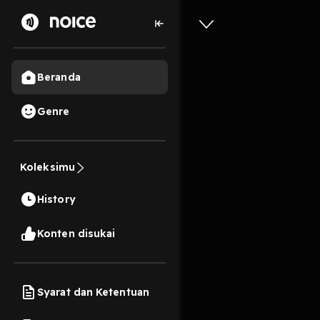
Beranda
Genre
Dara
Koleksimu
3 Menit
History
Play
Konten disukai
Syarat dan Ketentuan