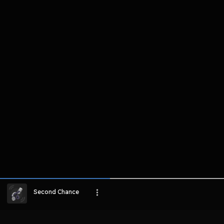
komentar belum bisa dimuat. Coba refr
atau periksa koneksi internet k
LIHAT EPISODE LAIN
Second Chance