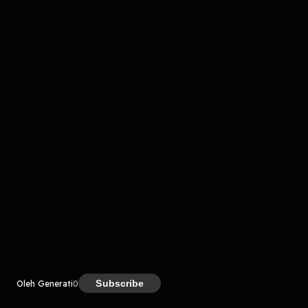
komentar belum bisa dimuat. Coba refresh halaman
atau periksa koneksi internet kamu.
Kreator
Subscribe
Oleh Generati
0