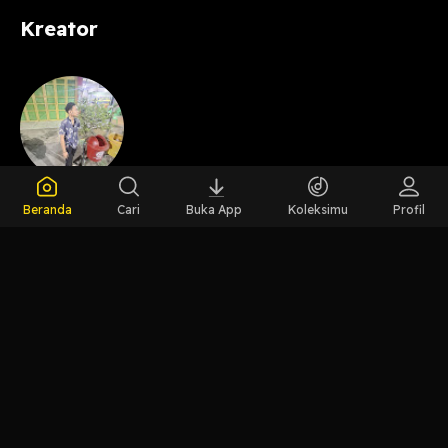
Kreator
Host
Beranda
Cari
Buka App
Koleksimu
Profil
Indra Maulana
LIHAT EPISODE LAIN