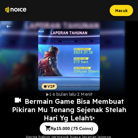
Masuk
1
6 bulan lalu
2 Menit
Bermain Game Bisa Membuat
Pikiran Mu Tenang Sejenak Stelah
Hari Yg Lelah✨️
Rp
15.000
(
75
Coins)
Harga belum termasuk biaya layanan lainnya.