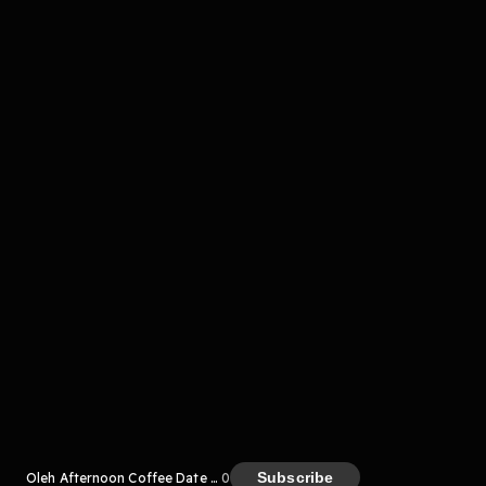
Komentar
komentar belum bisa dimuat. Coba refresh halaman
atau periksa koneksi internet kamu.
Kreator
Subscribe
Oleh Afternoon Coffee Date Podcast
0