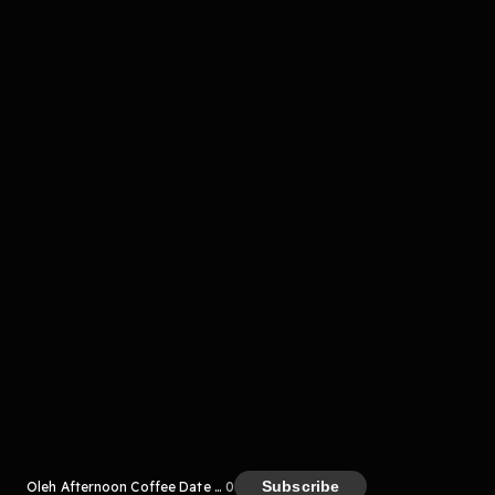
Komentar
komentar belum bisa dimuat. Coba refresh halaman
atau periksa koneksi internet kamu.
Kreator
Subscribe
Oleh Afternoon Coffee Date Podcast
0