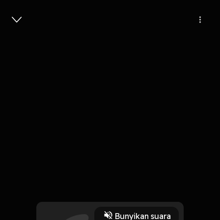
Masuk
2,4 rb
2 tahun lalu
10 Menit
Eps 4. Porak Poranda
Play
Bunyikan suara