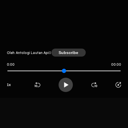
komentar belum bisa dimuat. Coba refresh halaman
atau periksa koneksi internet kamu.
Subscribe
Oleh Antologi Lautan Api
0
0:00
00:00
Antologi Lautan Api
LIHAT EPISODE LAIN
1
x
Beranda
Cari
Buka App
Koleksimu
Profil