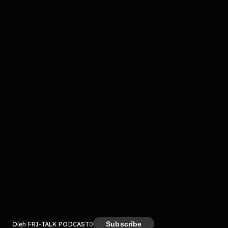
Komentar
komentar belum bisa dimuat. Coba refresh halaman
atau periksa koneksi internet kamu.
Kreator
Subscribe
Oleh FRI-TALK PODCAST
0