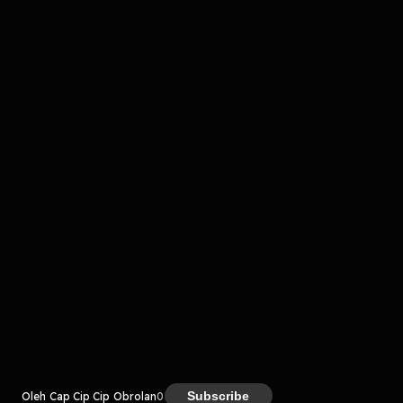
Komentar
komentar belum bisa dimuat. Coba refresh halaman
atau periksa koneksi internet kamu.
Kreator
Subscribe
Oleh Cap Cip Cip Obrolan
0