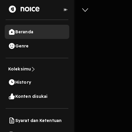
Beranda
Genre
11
2 tahun lalu
33s
Koleksimu
Puisi ha
History
Play
Konten disukai
Syarat dan Ketentuan