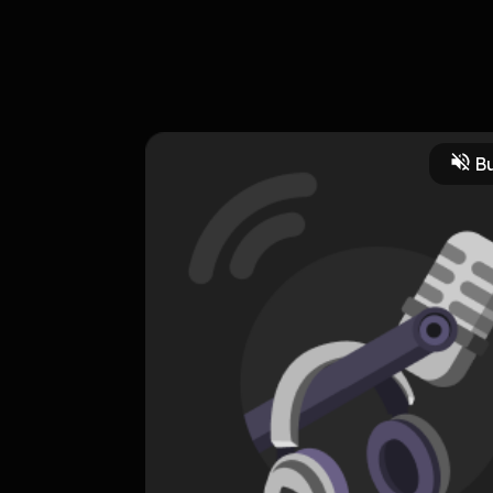
bapak sapardi Djoko damono
Bu
HOSTING
Hatiku selembar daun
0 Subscribers