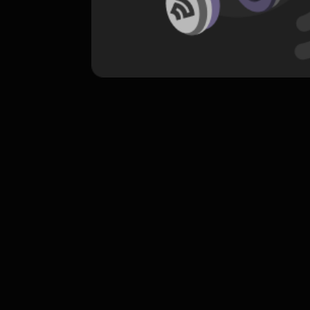
komentar belum bisa dimuat. Coba refr
atau periksa koneksi internet k