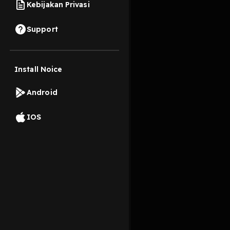
Kebijakan Privasi
21 Mei 2024
Support
Sebuah puisi karya 
#puisi
Install Noice
#cinta
Read More
#asmara
Android
Seni
IOS