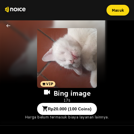
Masuk
Bing image
17s
Rp
20.000
(
100
Coins)
Harga belum termasuk biaya layanan lainnya.