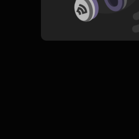
komentar belum bisa dimuat. Coba refr
atau periksa koneksi internet k