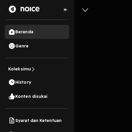
Beranda
Genre
8
11 bulan lalu
3 Me
Damai di
Koleksimu
History
Preview
Harga belum termasuk b
Konten disukai
Syarat dan Ketentuan