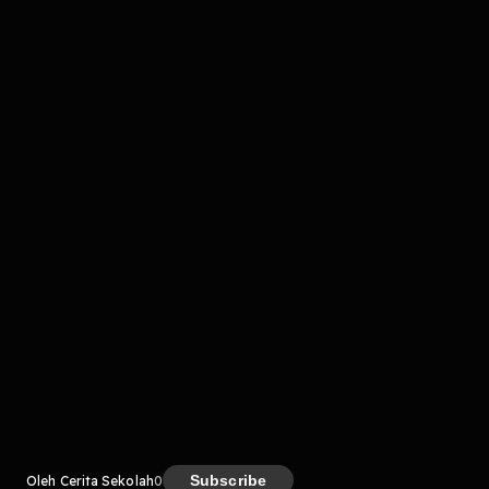
Komentar
komentar belum bisa dimuat. Coba refresh halaman
atau periksa koneksi internet kamu.
Kreator
Subscribe
Oleh Cerita Sekolah
0