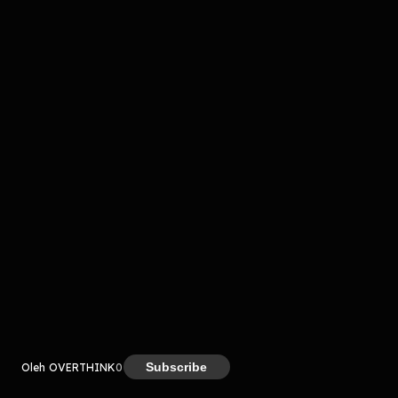
komentar belum bisa dimuat. Coba refresh halaman
atau periksa koneksi internet kamu.
Kreator
Subscribe
Oleh OVERTHINK
0