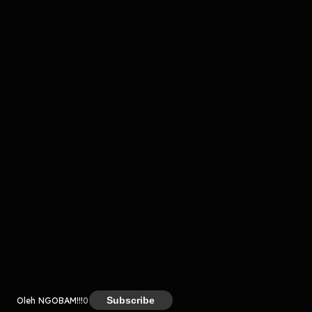
komentar belum bisa dimuat. Coba refresh halaman
atau periksa koneksi internet kamu.
Kreator
Subscribe
Oleh NGOBAM!!!
0