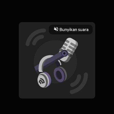
Obrolan random ditemani musik musik yg rada gedean dikit.
Read More
Bunyikan suara
Dokumenter
Masyarakat dan Budaya
CREATOR-RSS
NGOBAM!!!
Subscribe
0 Subscribers
Komentar