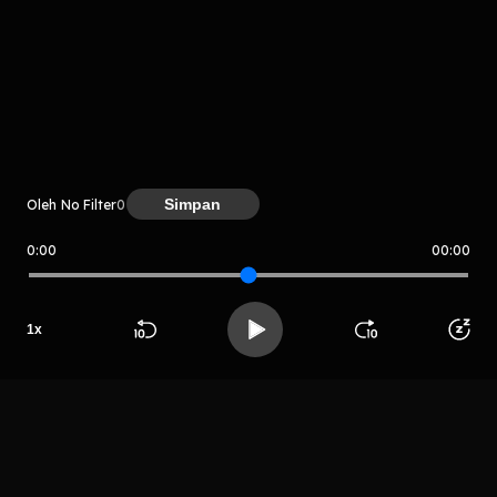
komentar belum bisa dimuat. Coba refresh halaman
atau periksa koneksi internet kamu.
Simpan
Oleh No Filter
0
0:00
00:00
No Filter
LIHAT CHAPTER LAIN
1
x
Beranda
Cari
Buka App
Koleksimu
Profil