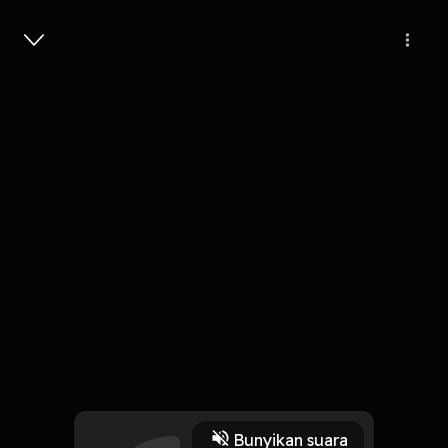
Masuk
396
4 tahun lalu
1 Menit
#3 Instagram nyaris dibeli Twitter.
Play
Bunyikan suara