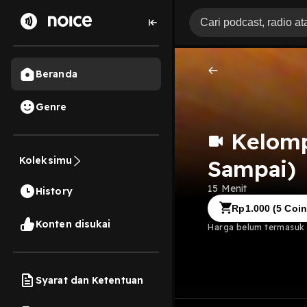
Beranda
Genre
Kelomp
Koleksimu
Sampai)
15 Menit
History
Rp
1.000
(
5
Coin
Konten disukai
Harga belum termasuk b
Syarat dan Ketentuan