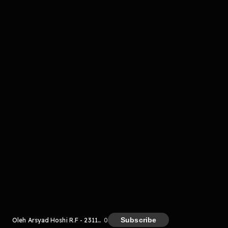
komentar belum bisa dimuat. Coba refresh halaman
atau periksa koneksi internet kamu.
Kreator
Subscribe
Oleh Arsyad Hoshi R.F - 2311470
0