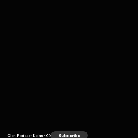
Komentar
komentar belum bisa dimuat. Coba refresh halaman
atau periksa koneksi internet kamu.
Kreator
Subscribe
Oleh Podcast Kelas 4C
0