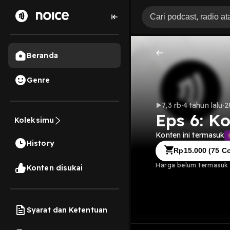
Beranda
Genre
7,3 rb
4 tahun lalu
2
Eps 6: K
Koleksimu
Konten ini termasuk
History
Rp
15.000
(
75
Co
Harga belum termasuk b
Konten disukai
Syarat dan Ketentuan