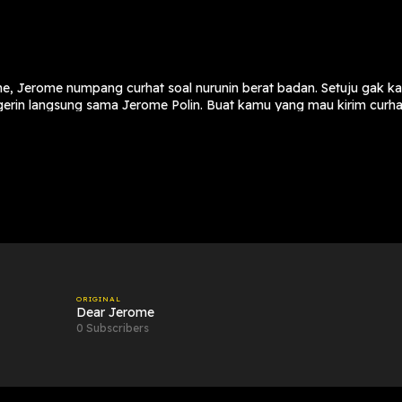
one, Jerome numpang curhat soal nurunin berat badan. Setuju gak 
erin langsung sama Jerome Polin. Buat kamu yang mau kirim curha
ORIGINAL
Dear Jerome
0 Subscribers