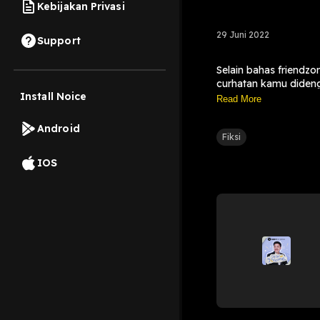
Kebijakan Privasi
29 Juni 2022
Support
Selain bahas friendz
curhatan kamu dideng
Install Noice
@dearjerome_noice
Read More
Android
Fiksi
IOS