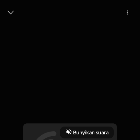
Masuk
159
6 tahun lalu
4 Menit
Matahari Bintang Bulan
Play
Bunyikan suara
9 Oktober 2019