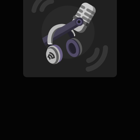
Read More
Pop
ORIGINAL
Laskar Cinta
Subscribe
0 Subscribers
Komentar