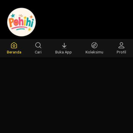
Host
Pohihi Dong
Beranda
Cari
Buka App
Koleksimu
Profil
LIHAT EPISODE LAIN