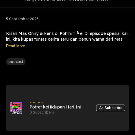
5 September 2025
Kisah Mas Onny & keris di Pohihi!!!! 🎙️🔥 Di episode spesial kali
ini, kita kupas tuntas cerita seru dan penuh warna dari Mas
Onny dan keris nya lho!!! Dari kisah mistis, pengalaman nya,
Read More
sampai obrolan kritis yang bikin mikir, semua dibahas dengan
gaya tongkrongan khas Pohihi!! ✨ Jangan lupa dengerin
podcast
sampai habis, karena ada banyak insight yang sayang
banget kalau dilewatkan. 👉
https://saweria.co/pohihidong
👉
https://www.instagram.com/pohihidong/
👉
https://www.tiktok.com/@pohihidong?lang=en
HOSTING
Potret keHidupan Hari Ini
Subscribe
0 Subscribers