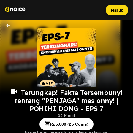
Masuk
Terungkap! Fakta Tersembunyi
tentang "PENJAGA" mas onny! |
POHIHI DONG - EPS 7
53 Menit
Rp
5.000
(
25
Coins)
Harga belum termasuk biaya layanan lainnya.