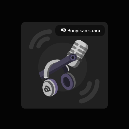
Podcast tentang inner child
Read More
Bunyikan suara
podcast
HOSTING
Podcast inner child
Subscribe
0 Subscribers
Komentar