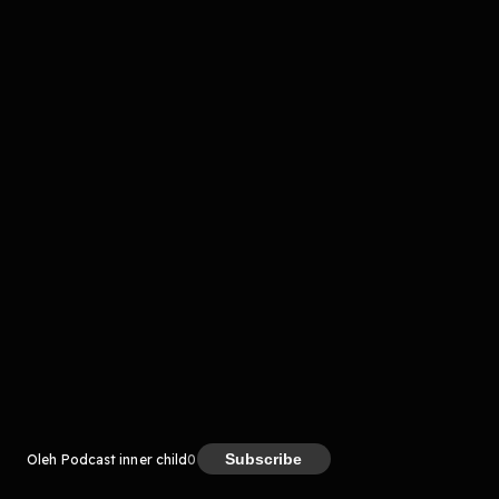
komentar belum bisa dimuat. Coba refresh halaman
atau periksa koneksi internet kamu.
Kreator
Subscribe
Oleh Podcast inner child
0