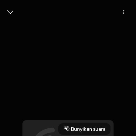
Masuk
Satu Kali Lagi
3 Menit
Play
Bunyikan suara
2 Oktober 2019