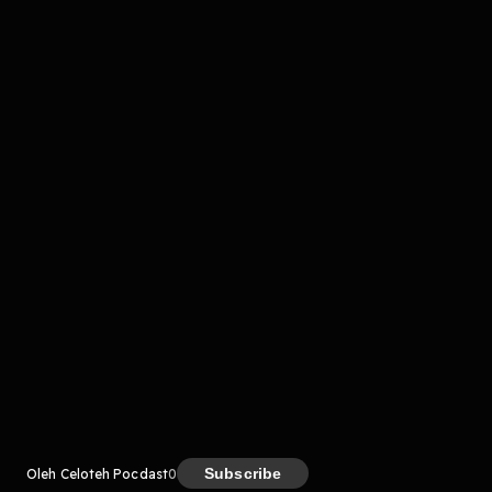
komentar belum bisa dimuat. Coba refresh halaman
atau periksa koneksi internet kamu.
Kreator
Subscribe
Oleh Celoteh Pocdast
0