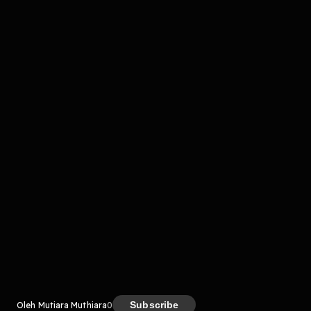
Komentar
komentar belum bisa dimuat. Coba refresh halaman
atau periksa koneksi internet kamu.
Kreator
Subscribe
Oleh Mutiara Muthiara
0