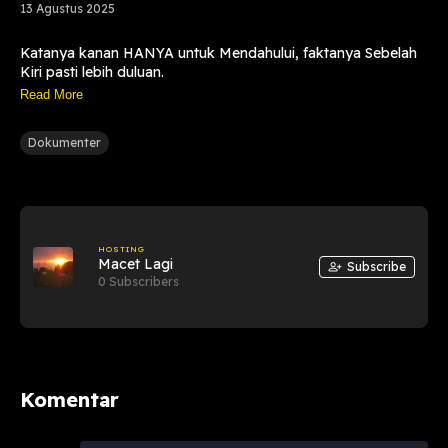
13 Agustus 2025
Katanya kanan HANYA untuk Mendahului, faktanya Sebelah
Kiri pasti lebih duluan.
Ada yang Merasakan hal yang sama dengan saya ?
Read More
Dokumenter
HOSTING
Macet Lagi
Subscribe
0 Subscribers
Komentar