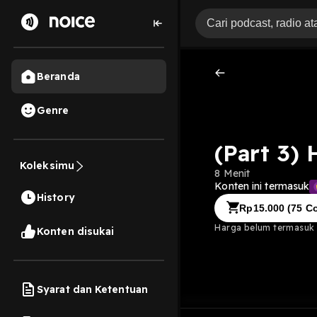
Beranda
Genre
(Part 3) 
Koleksimu
8 Menit
Konten ini termasuk
History
Rp
15.000
(
75
Co
Harga belum termasuk b
Konten disukai
Syarat dan Ketentuan