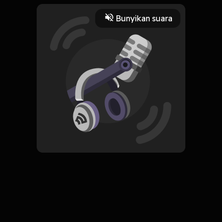
1 Menit
Bunyikan suara
Play
8 Juni 2021
Read More
Edukasi
Sains
Sejarah
ORIGINAL
Simpan
A Brief History of Time
(Sejarah Singkat Waktu)