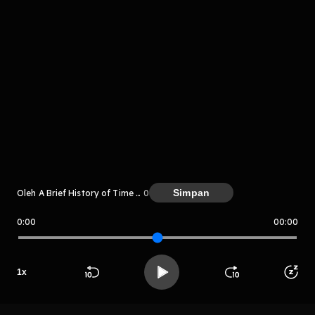
Komentar
komentar belum bisa dimuat. Coba refresh halaman
Simpan
Oleh A Brief History of Time (Sejarah Singkat Waktu)
0
atau periksa koneksi internet kamu.
0:00
00:00
A Brief History of Time (Sejarah Si
ngkat Waktu)
1
x
Beranda
Cari
Buka App
Koleksimu
Profil
LIHAT CHAPTER LAIN