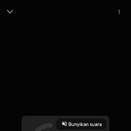
Masuk
Seandainya Kau Tahu
4 Menit
Play
Bunyikan suara
23 Oktober 2019