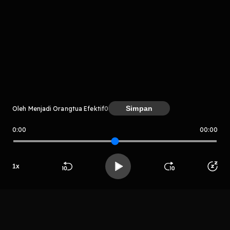
komentar belum bisa dimuat. Coba refresh halaman
atau periksa koneksi internet kamu.
Simpan
Oleh Menjadi Orangtua Efektif
0
0:00
00:00
Menjadi Orangtua Efektif
1
x
LIHAT CHAPTER LAIN
Beranda
Cari
Buka App
Koleksimu
Profil