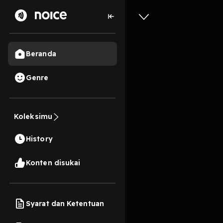
Beranda
Genre
GAWANG 
Koleksimu
Andre Ok
History
1 Jam, 2 Menit
Play
Konten disukai
Syarat dan Ketentuan