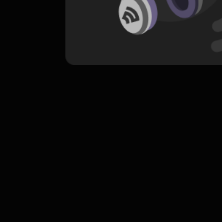
komentar belum bisa dimuat. Coba refr
atau periksa koneksi internet k