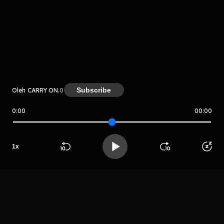
komentar belum bisa dimuat. Coba refresh halaman
atau periksa koneksi internet kamu.
Subscribe
Oleh CARRY ON.
0
0:00
00:00
CARRY ON.
LIHAT EPISODE LAIN
1
x
Beranda
Cari
Buka App
Koleksimu
Profil