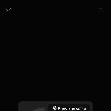
Masuk
belajar dewasa lewat mengenang
masa kecil
37 Menit
Play
Bunyikan suara